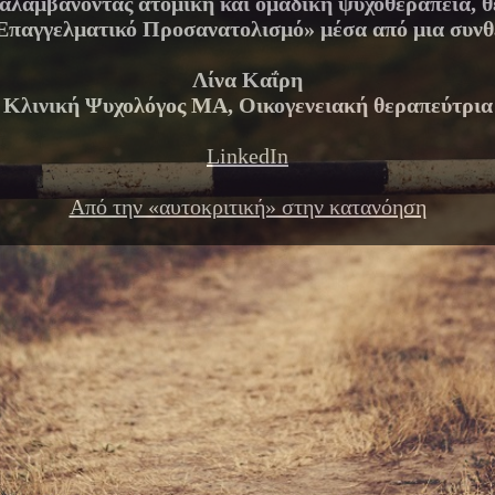
αναλαμβάνοντας ατομική και ομαδική ψυχοθεραπεία, θ
Επαγγελματικό Προσανατολισμό» μέσα από μια συνθ
Λίνα Καΐρη
Κλινική Ψυχολόγος ΜΑ, Οικογενειακή θεραπεύτρια
LinkedIn
Από την «αυτοκριτική» στην κατανόηση