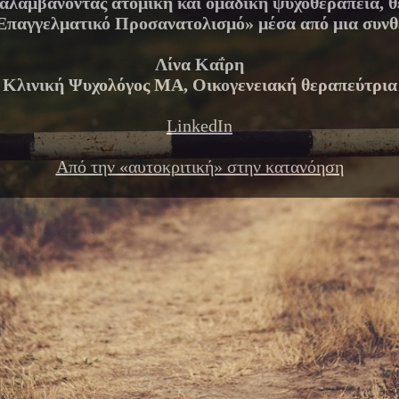
αναλαμβάνοντας ατομική και ομαδική ψυχοθεραπεία, θ
Επαγγελματικό Προσανατολισμό» μέσα από μια συνθ
Λίνα Καΐρη
Κλινική Ψυχολόγος ΜΑ, Οικογενειακή θεραπεύτρια
LinkedIn
Από την «αυτοκριτική» στην κατανόηση